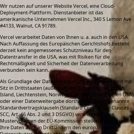
Wir nutzen auf unserer Website Vercel, eine Cloud-
Deployment-Plattform. Dienstanbieter ist das
amerikanische Unternehmen Vercel Inc., 340 S Lemon Ave
#4133, Walnut, CA 91789.
Vercel verarbeitet Daten von Ihnen u. a. auch in den USA.
Nach Auffassung des Europäischen Gerichtshofs besteht
derzeit kein angemessenes Schutzniveau für den
Datentransfer in die USA, was mit Risiken für die
Rechtmäßigkeit und Sicherheit der Datenverarbeitung
verbunden sein kann.
Als Grundlage der Datenverarbeitung bei Empfängern mit
Sitz in Drittstaaten (außerhalb der Europäischen Union,
Island, Liechtenstein, Norwegen, insbesondere in den USA)
oder einer Datenweitergabe dorthin werden sogenannte
Standardvertragsklauseln (Standard Contractual Clauses –
SCC, Art. 46 Abs. 2 und 3 DSGVO) verwendet. Diese
Mustervorlagen der EU-Kommission stellen sicher, dass
Ihre Daten auch in Drittländern den europäischen
Datenschutzstandards entsprechen.