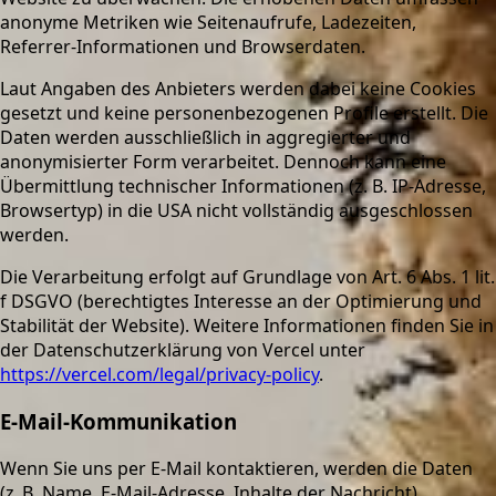
anonyme Metriken wie Seitenaufrufe, Ladezeiten,
Referrer-Informationen und Browserdaten.
Laut Angaben des Anbieters werden dabei keine Cookies
gesetzt und keine personenbezogenen Profile erstellt. Die
Daten werden ausschließlich in aggregierter und
anonymisierter Form verarbeitet. Dennoch kann eine
Übermittlung technischer Informationen (z. B. IP-Adresse,
Browsertyp) in die USA nicht vollständig ausgeschlossen
werden.
Die Verarbeitung erfolgt auf Grundlage von Art. 6 Abs. 1 lit.
f DSGVO (berechtigtes Interesse an der Optimierung und
Stabilität der Website). Weitere Informationen finden Sie in
der Datenschutzerklärung von Vercel unter
https://vercel.com/legal/privacy-policy
.
E-Mail-Kommunikation
Wenn Sie uns per E-Mail kontaktieren, werden die Daten
(z. B. Name, E-Mail-Adresse, Inhalte der Nachricht)