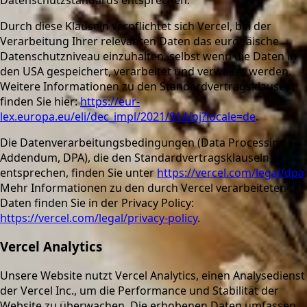
Durch diese Klauseln verpflichtet sich Vercel, bei der
Verarbeitung Ihrer relevanten Daten das europäische
Datenschutzniveau einzuhalten, selbst wenn die Daten in
den USA gespeichert, verarbeitet und verwaltet werden.
Weitere Informationen zu den Standardvertragsklauseln
finden Sie hier:
https://eur-
lex.europa.eu/eli/dec_impl/2021/914/oj?locale=de
.
Die Datenverarbeitungsbedingungen (Data Processing
Addendum, DPA), die den Standardvertragsklauseln
entsprechen, finden Sie unter
https://vercel.com/legal/dpa
.
Mehr Informationen zu den durch Vercel verarbeiteten
Daten finden Sie in der Privacy Policy:
https://vercel.com/legal/privacy-policy
.
Vercel Analytics
Unsere Website nutzt Vercel Analytics, einen Analysedienst
der Vercel Inc., um die Performance und Stabilität der
Website zu überwachen. Die erhobenen Daten umfassen