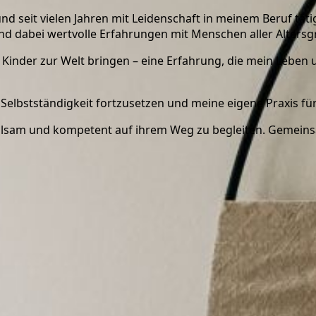
 und seit vielen Jahren mit Leidenschaft in meinem Beruf 
und dabei wertvolle Erfahrungen mit Menschen aller Alter
 Kinder zur Welt bringen – eine Erfahrung, die mein Leben 
 Selbstständigkeit fortzusetzen und meine eigene Praxis fü
fühlsam und kompetent auf ihrem Weg zu begleiten. Gemeinsa